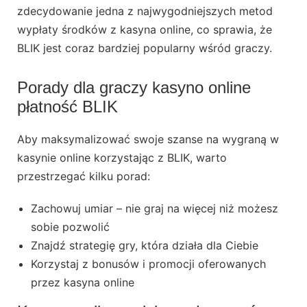
zdecydowanie jedna z najwygodniejszych metod
wypłaty środków z kasyna online, co sprawia, że
BLIK jest coraz bardziej popularny wśród graczy.
Porady dla graczy kasyno online
płatność BLIK
Aby maksymalizować swoje szanse na wygraną w
kasynie online korzystając z BLIK, warto
przestrzegać kilku porad:
Zachowuj umiar – nie graj na więcej niż możesz
sobie pozwolić
Znajdź strategię gry, która działa dla Ciebie
Korzystaj z bonusów i promocji oferowanych
przez kasyna online