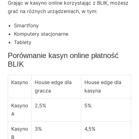
Grając w kasyno online korzystając z BLIK, możesz
grać na różnych urządzeniach, w tym:
Smartfony
Komputery stacjonarne
Tablety
Porównanie kasyn online płatność
BLIK
Kasyno
House edge dla
House edge dla
gracza
kasyna
Kasyno
2,5%
5%
A
Kasyno
3%
4,5%
B