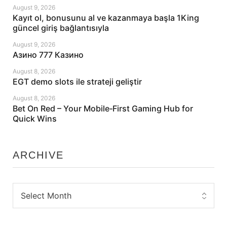
August 9, 2026
Kayıt ol, bonusunu al ve kazanmaya başla 1King
güncel giriş bağlantısıyla
August 9, 2026
Азино 777 Казино
August 8, 2026
EGT demo slots ile strateji geliştir
August 8, 2026
Bet On Red – Your Mobile‑First Gaming Hub for
Quick Wins
ARCHIVE