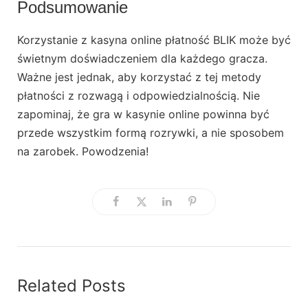
Podsumowanie
Korzystanie z kasyna online płatność BLIK może być
świetnym doświadczeniem dla każdego gracza.
Ważne jest jednak, aby korzystać z tej metody
płatności z rozwagą i odpowiedzialnością. Nie
zapominaj, że gra w kasynie online powinna być
przede wszystkim formą rozrywki, a nie sposobem
na zarobek. Powodzenia!
Related Posts