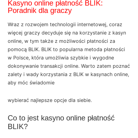
Kasyno online płatność BLIK:
Poradnik dla graczy
Wraz z rozwojem technologii internetowej, coraz
więcej graczy decyduje się na korzystanie z kasyn
online, w tym także z możliwości płatności za
pomocą BLIK. BLIK to popularna metoda płatności
w Polsce, która umożliwia szybkie i wygodne
dokonywanie transakcji online. Warto zatem poznać
zalety i wady korzystania z BLIK w kasynach online,
aby móc świadomie
wybierać najlepsze opcje dla siebie.
Co to jest kasyno online płatność
BLIK?