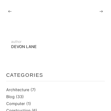
AUGUST 9, 2026
Особенности Азино 777 казино
author
DEVON LANE
CATEGORIES
Architecture
(7)
Blog
(33)
Computer
(1)
Construction
(6)