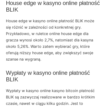
House edge w kasyno online płatność
BLIK
House edge w kasyno online płatność BLIK może
się różnić w zależności od konkretnej gry.
Przykładowo, w ruletce online house edge dla
gracza wynosi około 2,7%, natomiast dla kasyna
około 5,26%. Warto zatem wybierać gry, które
oferują niższy house edge, aby zwiększyć swoje
szanse na wygraną.
Wypłaty w kasyno online płatność
BLIK
Wypłaty w kasyno online
kasyno bitcoin
płatność
BLIK są zazwyczaj realizowane w bardzo krótkim
czasie, nawet w ciągu kilku godzin. Jest to