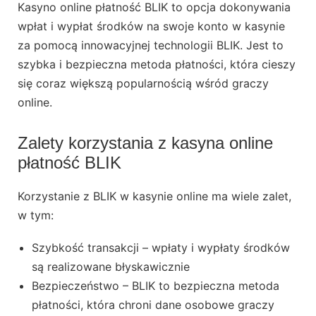
Kasyno online płatność BLIK to opcja dokonywania
wpłat i wypłat środków na swoje konto w kasynie
za pomocą innowacyjnej technologii BLIK. Jest to
szybka i bezpieczna metoda płatności, która cieszy
się coraz większą popularnością wśród graczy
online.
Zalety korzystania z kasyna online
płatność BLIK
Korzystanie z BLIK w kasynie online ma wiele zalet,
w tym:
Szybkość transakcji – wpłaty i wypłaty środków
są realizowane błyskawicznie
Bezpieczeństwo – BLIK to bezpieczna metoda
płatności, która chroni dane osobowe graczy