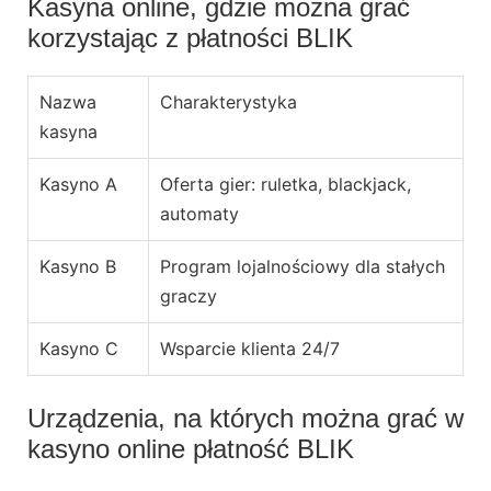
Kasyna online, gdzie można grać
korzystając z płatności BLIK
Nazwa
Charakterystyka
kasyna
Kasyno A
Oferta gier: ruletka, blackjack,
automaty
Kasyno B
Program lojalnościowy dla stałych
graczy
Kasyno C
Wsparcie klienta 24/7
Urządzenia, na których można grać w
kasyno online płatność BLIK