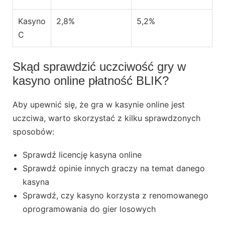
Kasyno
2,8%
5,2%
C
Skąd sprawdzić uczciwość gry w
kasyno online płatność BLIK?
Aby upewnić się, że gra w kasynie online jest
uczciwa, warto skorzystać z kilku sprawdzonych
sposobów:
Sprawdź licencję kasyna online
Sprawdź opinie innych graczy na temat danego
kasyna
Sprawdź, czy kasyno korzysta z renomowanego
oprogramowania do gier losowych